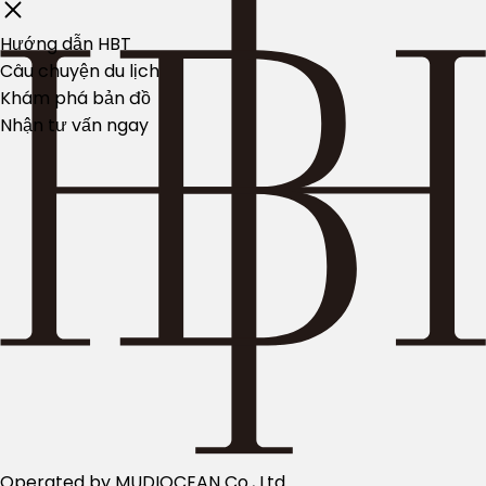
Hướng dẫn HBT
Câu chuyện du lịch
Khám phá bản đồ
Nhận tư vấn ngay
Operated by MUDIOCEAN Co., Ltd