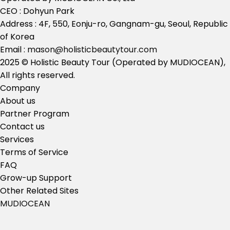
CEO : Dohyun Park
Address : 4F, 550, Eonju-ro, Gangnam-gu, Seoul, Republic
of Korea
Email :
mason@holisticbeautytour.com
2025 © Holistic Beauty Tour (Operated by MUDIOCEAN),
All rights reserved.
Company
About us
Partner Program
Contact us
Services
Terms of Service
FAQ
Grow-up Support
Other Related Sites
MUDIOCEAN