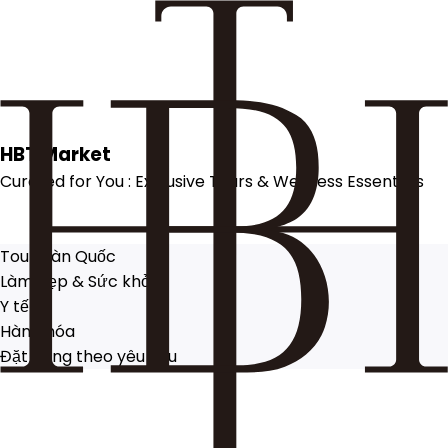
HBT
Market
Curated for You : Exclusive Tours & Wellness Essentials​
Tour Hàn Quốc
Làm đẹp & Sức khỏe
Y tế
Hàng hóa
Đặt hàng theo yêu cầu