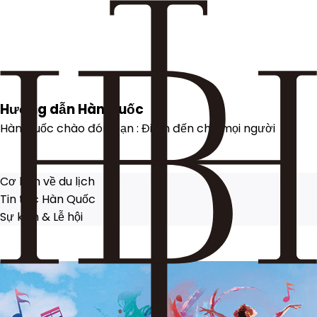
H
ướng dẫn Hàn Quốc
Hàn Quốc chào đón bạn : Điểm đến cho mọi người
Cơ bản về du lịch
Tin tức Hàn Quốc
Sự kiện & Lễ hội