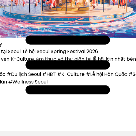
y
ại Seoul: Lễ hội Seoul Spring Festival 2026
 vẹn K-Culture, ẩm thực và thư giãn tại lễ hội lớn nhất b
uốc
#Du lịch Seoul
#HBT
#K-Culture
#Lễ hội Hàn Quốc
#S
Hàn
#Wellness Seoul