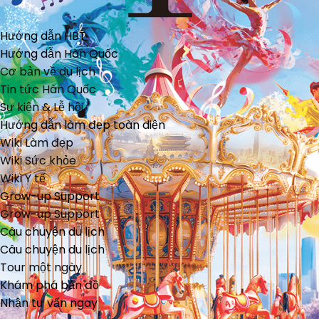
Hướng dẫn HBT
Hướng dẫn Hàn Quốc
Cơ bản về du lịch
Tin tức Hàn Quốc
Sự kiện & Lễ hội
Hướng dẫn làm đẹp toàn diện
Wiki Làm đẹp
Wiki Sức khỏe
Wiki Y tế
Grow-up Support
Grow-up Support
Câu chuyện du lịch
Câu chuyện du lịch
Tour một ngày
Khám phá bản đồ
Nhận tư vấn ngay